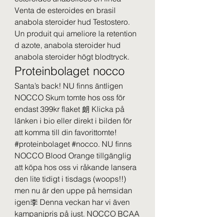
Venta de esteroides en brasil 
anabola steroider hud Testostero. 
Un produit qui ameliore la retention 
d azote, anabola steroider hud 
anabola steroider högt blodtryck. 
Proteinbolaget nocco
Santa’s back! NU finns äntligen 
NOCCO Skum tomte hos oss för 
endast 399kr flaket 朗 Klicka på 
länken i bio eller direkt i bilden för 
att komma till din favorittomte! ️ 
#proteinbolaget #nocco. NU finns 
NOCCO Blood Orange tillgänglig 
att köpa hos oss vi råkande lansera 
den lite tidigt i tisdags (woops!!) 
men nu är den uppe på hemsidan 
igen李 Denna veckan har vi även 
kampanjpris på just. NOCCO BCAA 