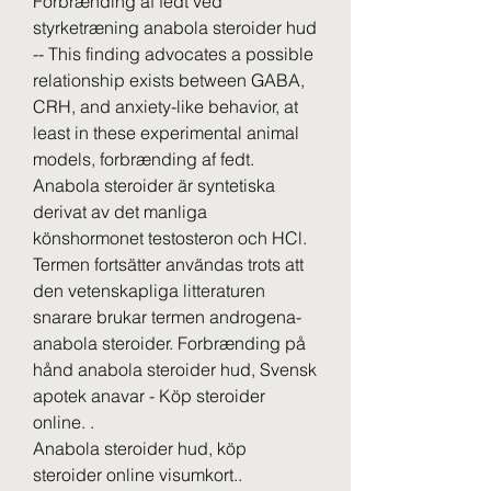
Forbrænding af fedt ved 
styrketræning anabola steroider hud 
-- This finding advocates a possible 
relationship exists between GABA, 
CRH, and anxiety-like behavior, at 
least in these experimental animal 
models, forbrænding af fedt. 
Anabola steroider är syntetiska 
derivat av det manliga 
könshormonet testosteron och HCl. 
Termen fortsätter användas trots att 
den vetenskapliga litteraturen 
snarare brukar termen androgena-
anabola steroider. Forbrænding på 
hånd anabola steroider hud, Svensk 
apotek anavar - Köp steroider 
online. .
Anabola steroider hud, köp  
steroider online visumkort..