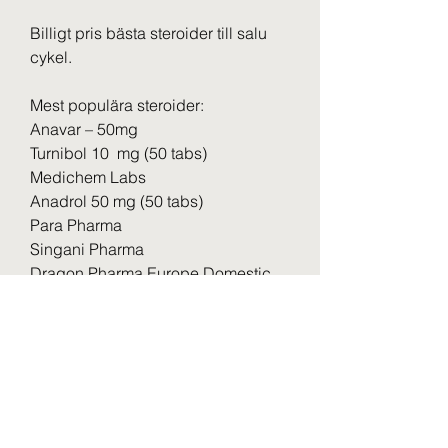
Billigt pris bästa steroider till salu 
cykel.
Mest populära steroider:
Anavar – 50mg
Turnibol 10  mg (50 tabs)
Medichem Labs
Anadrol 50 mg (50 tabs)
Para Pharma
Singani Pharma
Dragon Pharma Europe Domestic
Maxtreme Pharma
Oxanabol 10 mg (50 tabs)
Test Propionate
Anavar 10 mg (50 tabs)
1-Test Cyp 100 Dragon Pharma
Anavar 10mg Dragon Pharma
Arimidex 1 Maha Pharma