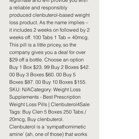
legitimate and will provide you with 
a reliable and responsibly 
produced clenbuterol-based weight 
loss product. As the name implies – 
it includes 2 weeks on followed by 2 
weeks off. 100 Tabs 1 Tab = 40mcg. 
This pill is a little pricey, so the 
company gives you a deal for over 
$29 off a bottle. Choose an option 
Buy 1 Box $23. 99 Buy 2 Boxes $42. 
00 Buy 3 Boxes $60. 00 Buy 5 
Boxes $87. 00 Buy 10 Boxes $155. 
SKU: N/ACategory: Weight Loss 
Supplements - Best Prescription 
Weight Loss Pills | Clenbuterol4Sale 
Tags: Buy Clen 5 Boxes 250 Tabs / 
20mcg, Buy clenbuterol. 
Clenbuterol is a ‘sympathomimetic 
amine’ (ah, one of those) that works 