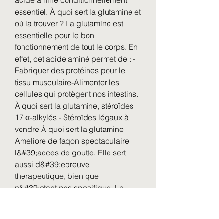
acide aminé conditionnellement 
essentiel. À quoi sert la glutamine et 
où la trouver ? La glutamine est 
essentielle pour le bon 
fonctionnement de tout le corps. En 
effet, cet acide aminé permet de : -
Fabriquer des protéines pour le 
tissu musculaire-Alimenter les 
cellules qui protègent nos intestins. 
À quoi sert la glutamine, stéroïdes 
17 α-alkylés - Stéroïdes légaux à 
vendre À quoi sert la glutamine 
Ameliore de faqon spectaculaire 
l&#39;acces de goutte. Elle sert 
aussi d&#39;epreuve 
therapeutique, bien que 
n&#39;etant pas specifique. La 
glutamine facilite l&#39;entrée de 
l&#39;eau, des acides aminés et 