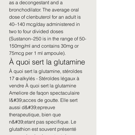
as a decongestant and a 
bronchodilator. The average oral 
dose of clenbuterol for an adult is 
40–140 mcg/day administered in 
two to four divided doses 
(Sustanon–250 is in the range of 50-
150mg/ml and contains 30mg or 
75mcg per 1 ml ampoule). 
À quoi sert la glutamine
À quoi sert la glutamine, stéroïdes 
17 α-alkylés - Stéroïdes légaux à 
vendre À quoi sert la glutamine 
Ameliore de faqon spectaculaire 
l&#39;acces de goutte. Elle sert 
aussi d&#39;epreuve 
therapeutique, bien que 
n&#39;etant pas specifique. Le 
glutathion est souvent présenté 