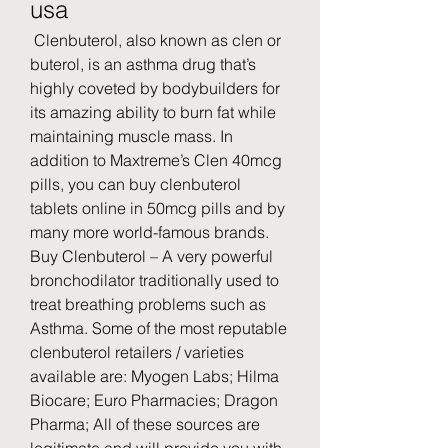
usa
 Clenbuterol, also known as clen or 
buterol, is an asthma drug that’s 
highly coveted by bodybuilders for 
its amazing ability to burn fat while 
maintaining muscle mass. In 
addition to Maxtreme’s Clen 40mcg 
pills, you can buy clenbuterol 
tablets online in 50mcg pills and by 
many more world-famous brands. 
Buy Clenbuterol – A very powerful 
bronchodilator traditionally used to 
treat breathing problems such as 
Asthma. Some of the most reputable 
clenbuterol retailers / varieties 
available are: Myogen Labs; Hilma 
Biocare; Euro Pharmacies; Dragon 
Pharma; All of these sources are 