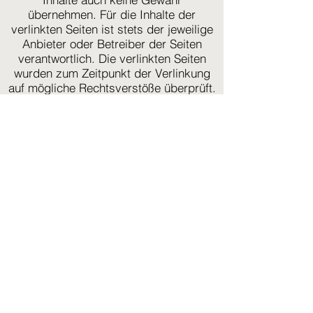
übernehmen. Für die Inhalte der
verlinkten Seiten ist stets der jeweilige
Anbieter oder Betreiber der Seiten
verantwortlich. Die verlinkten Seiten
wurden zum Zeitpunkt der Verlinkung
auf mögliche Rechtsverstöße überprüft.
Rechtswidrige Inhalte waren zum
Zeitpunkt der Verlinkung nicht
erkennbar. Eine permanente inhaltliche
Kontrolle der verlinkten Seiten ist
jedoch ohne konkrete Anhaltspunkte
einer Rechtsverletzung nicht zumutbar.
Bei Bekanntwerden von
Rechtsverletzungen werden wir
derartige Links umgehend entfernen.
Urheberrecht
Die durch die Seitenbetreiber erstellten
Inhalte und Werke auf diesen Seiten
unterliegen dem deutschen